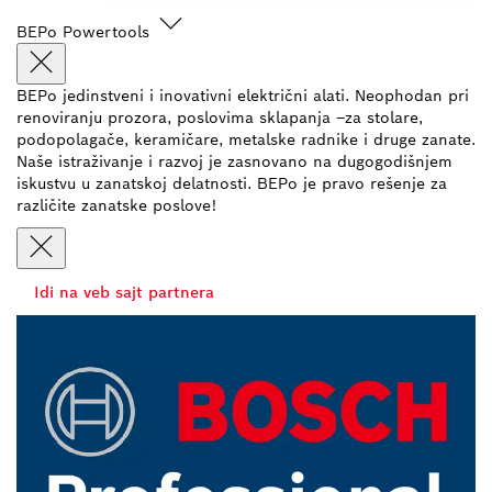
BEPo Powertools
BEPo jedinstveni i inovativni električni alati. Neophodan pri
renoviranju prozora, poslovima sklapanja –za stolare,
podopolagače, keramičare, metalske radnike i druge zanate.
Naše istraživanje i razvoj je zasnovano na dugogodišnjem
iskustvu u zanatskoj delatnosti. BEPo je pravo rešenje za
različite zanatske poslove!
Idi na veb sajt partnera