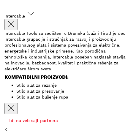
Intercable
Intercable Tools sa sedištem u Bruneku (Južni Tirol) je deo
Intercable grupacije i stručnjak za razvoj i proizvodnju
profesionalnog alata i sistema povezivanja za električne,
energetske i industrijske primene. Kao porodična
tehnološka kompanija, Intercable poseban naglasak stavlja
na inovacije, bezbednost, kvalitet i praktična rešenja za
električare širom sveta.
KOMPATIBILNI PROIZVODI:
Stilo alat za rezanje
Stilo alat za presovanje
Stilo alat za bušenje rupa
Idi na veb sajt partnera
K