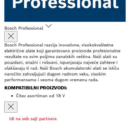
Bosch Professional
Bosch Professional razvija inovativne, visokokvalitetne
električne alate koji garantovano proizvode profesionalne
rezultate na svim poljima zanatskih veština. Naši alati su
pouzdani, snažni i robusni, ispunjavaju najveće zahteve i
olakšavaju ti rad. Naši Bosch akumulatorski alati se ističu
naročito zahvaljujući dugom radnom veku, visokim
performansama i veoma dugom vremenu rada.
KOMPATIBILNI PROIZVODI:
Čitav asortiman od 18 V
Idi na veb sajt partnera