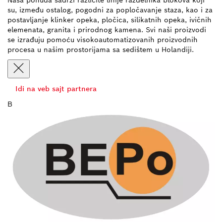
Naša ponuda sadrži različite linije razdelnika blokova koji
su, između ostalog, pogodni za popločavanje staza, kao i za
postavljanje klinker opeka, pločica, silikatnih opeka, ivičnih
elemenata, granita i prirodnog kamena. Svi naši proizvodi
se izrađuju pomoću visokoautomatizovanih proizvodnih
procesa u našim prostorijama sa sedištem u Holandiji.
Idi na veb sajt partnera
B