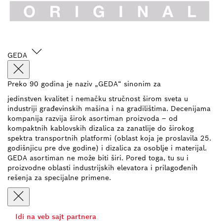
GEDA
Preko 90 godina je naziv „GEDA“ sinonim za
jedinstven kvalitet i nemačku stručnost širom sveta u
industriji građevinskih mašina i na gradilištima. Decenijama
kompanija razvija širok asortiman proizvoda – od
kompaktnih kablovskih dizalica za zanatlije do širokog
spektra transportnih platformi (oblast koja je proslavila 25.
godišnjicu pre dve godine) i dizalica za osoblje i materijal.
GEDA asortiman ne može biti širi. Pored toga, tu su i
proizvodne oblasti industrijskih elevatora i prilagođenih
rešenja za specijalne primene.
Idi na veb sajt partnera