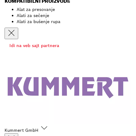
KOMPATIBILNI PROIZVODI:
Alat za presovanje
Alati za sečenje
Alati za bušenje rupa
Idi na veb sajt partnera
Kummert GmbH