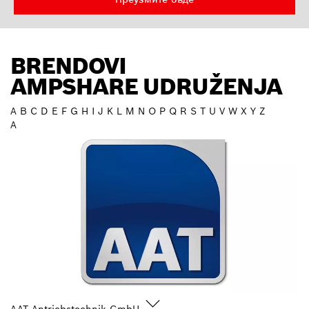
BRENDOVI
AMPSHARE UDRUŽENJA
A
B
C
D
E
F
G
H
I
J
K
L
M
N
O
P
Q
R
S
T
U
V
W
X
Y
Z
A