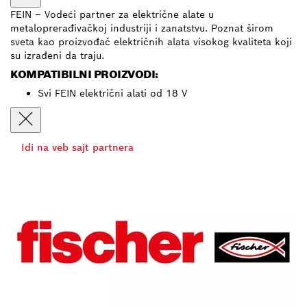
FEIN – Vodeći partner za električne alate u
metaloprerađivačkoj industriji i zanatstvu. Poznat širom
sveta kao proizvođač električnih alata visokog kvaliteta koji
su izrađeni da traju.
KOMPATIBILNI PROIZVODI:
Svi FEIN električni alati od 18 V
Idi na veb sajt partnera