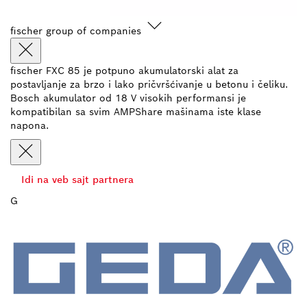
fischer group of companies
fischer FXC 85 je potpuno akumulatorski alat za
postavljanje za brzo i lako pričvršćivanje u betonu i čeliku.
Bosch akumulator od 18 V visokih performansi je
kompatibilan sa svim AMPShare mašinama iste klase
napona.
Idi na veb sajt partnera
G