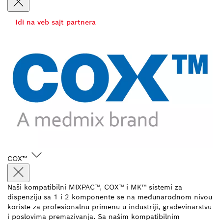
Idi na veb sajt partnera
COX™
Naši kompatibilni MIXPAC™, COX™ i MK™ sistemi za
dispenziju sa 1 i 2 komponente se na međunarodnom nivou
koriste za profesionalnu primenu u industriji, građevinarstvu
i poslovima premazivanja. Sa našim kompatibilnim