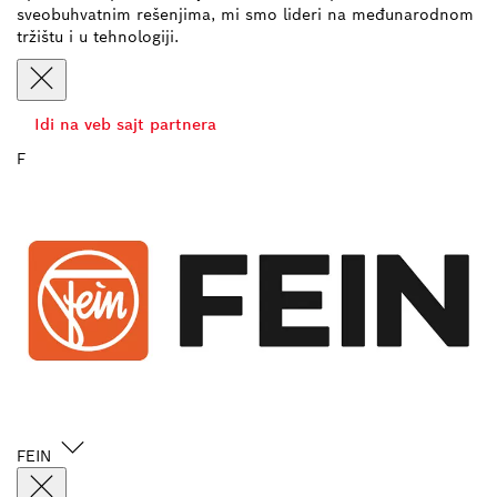
sveobuhvatnim rešenjima, mi smo lideri na međunarodnom
tržištu i u tehnologiji.
Idi na veb sajt partnera
F
FEIN