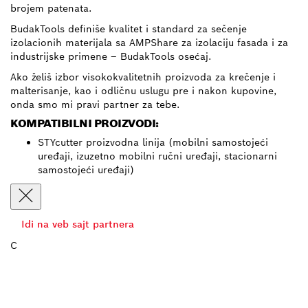
brojem patenata.
BudakTools definiše kvalitet i standard za sečenje
izolacionih materijala sa AMPShare za izolaciju fasada i za
industrijske primene – BudakTools osećaj.
Ako želiš izbor visokokvalitetnih proizvoda za krečenje i
malterisanje, kao i odličnu uslugu pre i nakon kupovine,
onda smo mi pravi partner za tebe.
KOMPATIBILNI PROIZVODI:
STYcutter proizvodna linija (mobilni samostojeći
uređaji, izuzetno mobilni ručni uređaji, stacionarni
samostojeći uređaji)
Idi na veb sajt partnera
C