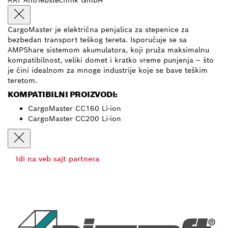
AAT Antriebstechnik GmbH
CargoMaster je električna penjalica za stepenice za
bezbedan transport teškog tereta. Isporučuje se sa
AMPShare sistemom akumulatora, koji pruža maksimalnu
kompatibilnost, veliki domet i kratko vreme punjenja – što
je čini idealnom za mnoge industrije koje se bave teškim
teretom.
KOMPATIBILNI PROIZVODI:
CargoMaster CC160 Li-ion
CargoMaster CC200 Li-ion
Idi na veb sajt partnera