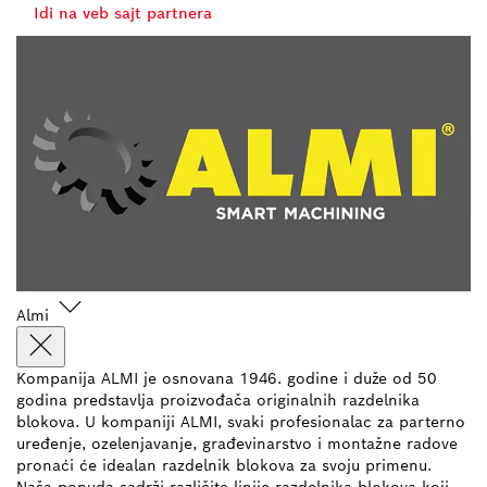
Idi na veb sajt partnera
Almi
Kompanija ALMI je osnovana 1946. godine i duže od 50
godina predstavlja proizvođača originalnih razdelnika
blokova. U kompaniji ALMI, svaki profesionalac za parterno
uređenje, ozelenjavanje, građevinarstvo i montažne radove
pronaći će idealan razdelnik blokova za svoju primenu.