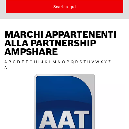
Scarica qui
MARCHI APPARTENENTI
ALLA PARTNERSHIP
AMPSHARE
A
B
C
D
E
F
G
H
I
J
K
L
M
N
O
P
Q
R
S
T
U
V
W
X
Y
Z
A