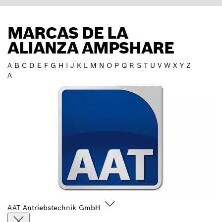
MARCAS DE LA
ALIANZA AMPSHARE
A
B
C
D
E
F
G
H
I
J
K
L
M
N
O
P
Q
R
S
T
U
V
W
X
Y
Z
A
AAT Antriebstechnik GmbH